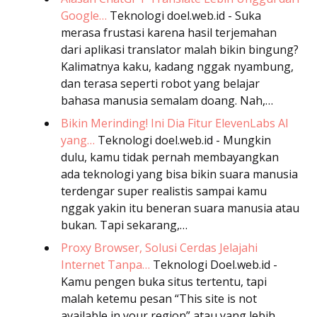
Google…
Teknologi
doel.web.id - Suka
merasa frustasi karena hasil terjemahan
dari aplikasi translator malah bikin bingung?
Kalimatnya kaku, kadang nggak nyambung,
dan terasa seperti robot yang belajar
bahasa manusia semalam doang. Nah,…
Bikin Merinding! Ini Dia Fitur ElevenLabs AI
yang…
Teknologi
doel.web.id - Mungkin
dulu, kamu tidak pernah membayangkan
ada teknologi yang bisa bikin suara manusia
terdengar super realistis sampai kamu
nggak yakin itu beneran suara manusia atau
bukan. Tapi sekarang,…
Proxy Browser, Solusi Cerdas Jelajahi
Internet Tanpa…
Teknologi
Doel.web.id -
Kamu pengen buka situs tertentu, tapi
malah ketemu pesan “This site is not
available in your region” atau yang lebih