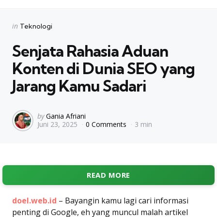
Categories
Posted
in
Teknologi
in
Senjata Rahasia Aduan
Konten di Dunia SEO yang
Jarang Kamu Sadari
Posted
by
Gania Afriani
Juni 23, 2025
0 Comments
3 min
by
READ MORE
doel.web.id
– Bayangin kamu lagi cari informasi
penting di Google, eh yang muncul malah artikel